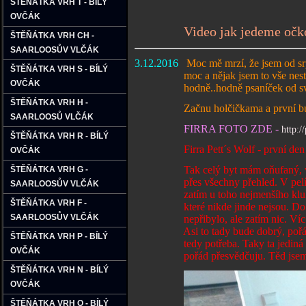
ŠTĚŇÁTKA VRH T - BÍLÝ
OVČÁK
Video jak jedeme očk
ŠTĚŇÁTKA VRH CH -
SAARLOOSŮV VLČÁK
3.12.2016
Moc mě mrzí, že jsem od srp
ŠTĚŇÁTKA VRH S - BÍLÝ
moc a nějak jsem to vše nestíhala.
OVČÁK
hodně..hodně psaníček od svých bílý
ŠTĚŇÁTKA VRH H -
Začnu holčičkama a první bud
SAARLOOSŮ VLČÁK
FIRRA FOTO ZDE -
http:/
ŠTĚŇÁTKA VRH R - BÍLÝ
Firra Pett´s Wolf - první de
OVČÁK
Tak celý byt mám oňufaný, vím, kdo
ŠTĚŇÁTKA VRH G -
přes všechny přehled. V pelíšku za
SAARLOOSŮV VLČÁK
zatím u toho nejmenšího kluka v p
ŠTĚŇÁTKA VRH F -
které nikde jinde nejsou. Do misky
SAARLOOSŮV VLČÁK
nepřibylo, ale zatím nic. Víc mi 
Asi to tady bude dobrý, pořád se se
ŠTĚŇÁTKA VRH P - BÍLÝ
tedy potřeba. Taky ta jediná holka
OVČÁK
pořád přesvědčuju. Těd jsem moc u
ŠTĚŇÁTKA VRH N - BÍLÝ
OVČÁK
ŠTĚŇÁTKA VRH O - BÍLÝ