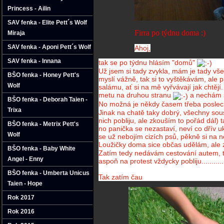
Princess - Ailin
SAV fenka - Elite Pett´s Wolf
Firra po týdnu doma :)
Miraja
SAV fenka - Aponi Pett´s Wolf
Ahoj,
SAV fenka - Innana
tak se po týdnu hlásím "domů"
Už jsem si tady zvykla, mám je tady vše
BŠO fenka - Honey Pett's
myslí vážně, tak si to vyštěkávám, ale 
Wolf
salámu, ať si na mě vyřvávají jak chtějí.
metu na druhou stranu
a nechám s
BŠO fenka - Deborah Taien -
No možná je někdy časem třeba posle
Trixa
Jinak na chatě taky dobrý, všechny sous
nich pobliju, ale zkouším to pořád dál) t
BŠO fenka - Metrix Pett's
no panička se nezastaví, neví co dřív u
Wolf
se už nebojím cizích psů, pěkně si na 
Loužičky doma sice občas udělám, ale 
BŠO fenka - Baby White
Zatím tedy nedávám cestování autem, to 
Angel - Enny
aspoň na protest vždycky pobliju...........
BŠO fenka - Umberta Unicus
Tak zatím čau
Taien - Hope
Rok 2017
Rok 2016