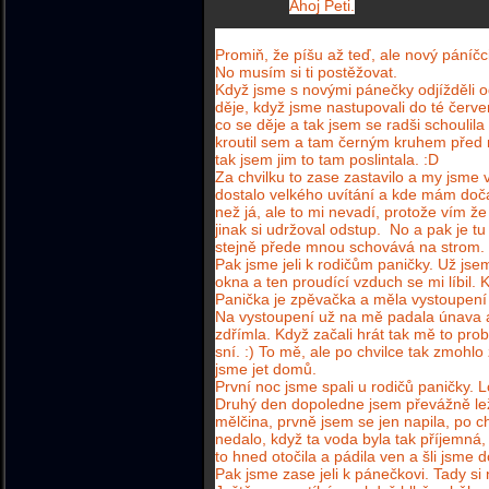
Ahoj Peti.
Promiň, že píšu až teď, ale nový páníčci 
No musím si ti postěžovat.
Když jsme s novými pánečky odjížděli o
děje, když jsme nastupovali do té červe
co se děje a tak jsem se radši schouli
kroutil sem a tam černým kruhem před 
tak jsem jim to tam poslintala. :D
Za chvilku to zase zastavilo a my jsme 
dostalo velkého uvítání a kde mám doč
než já, ale to mi nevadí, protože vím že
jinak si udržoval odstup. No a pak je t
stejně přede mnou schovává na strom.
Pak jsme jeli k rodičům paničky. Už jse
okna a ten proudící vzduch se mi líbil. 
Panička je zpěvačka a měla vystoupení 
Na vystoupení už na mě padala únava a 
zdřímla. Když začali hrát tak mě to prob
sní. :) To mě, ale po chvilce tak zmohl
jsme jet domů.
První noc jsme spali u rodičů paničky. 
Druhý den dopoledne jsem převážně leže
mělčina, prvně jsem se jen napila, po ch
nedalo, když ta voda byla tak příjemná,
to hned otočila a pádila ven a šli jsme 
Pak jsme zase jeli k pánečkovi. Tady si