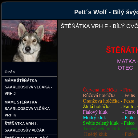
Pett´s Wolf - Bílý šv
ŠTĚŇÁTKA VRH F - BÍLÝ OV
ŠTĚŇÁTKA " VR
MATKA 
OTEC - BODIE
O nás
MÁME ŠTĚŇÁTKA
SAARLOOSOVA VLČÁKA -
Červená holčička - Firra
VRH J
Růžová holčička - Fellis
Oranžová holčička - Fezra
MÁME ŠTĚŇÁTKA
Žlutá holčička - Faith - v
SAARLOOSOVA VLČÁKA -
Fialový kluk
- Ferro
VRH K
Modrý kluk - Failo
Světle zelený kluk - Falco
ŠTĚŇÁTKA VRH I -
Tmavě zelený kluk - Finest -
SAARLOOSŮV VLČÁK
Hnědý kluk - Fido