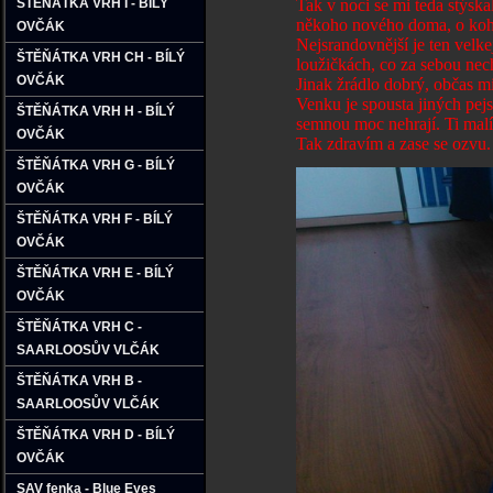
ŠTĚŇÁTKA VRH I - BÍLÝ
Tak v noci se mi teda stýskalo, tak 
někoho nového doma, o koho se musí 
OVČÁK
Nejsrandovnější je ten velkej kluk,
ŠTĚŇÁTKA VRH CH - BÍLÝ
loužičkách, co za sebou nechávám...
OVČÁK
Jinak žrádlo dobrý, občas mi daj
Venku je spousta jiných pejsků, nej
ŠTĚŇÁTKA VRH H - BÍLÝ
semnou moc nehrají. Ti malí zase ot
OVČÁK
Tak zdravím a zase se ozvu.
ŠTĚŇÁTKA VRH G - BÍLÝ
OVČÁK
ŠTĚŇÁTKA VRH F - BÍLÝ
OVČÁK
ŠTĚŇÁTKA VRH E - BÍLÝ
OVČÁK
ŠTĚŇÁTKA VRH C -
SAARLOOSŮV VLČÁK
ŠTĚŇÁTKA VRH B -
SAARLOOSŮV VLČÁK
ŠTĚŇÁTKA VRH D - BÍLÝ
OVČÁK
SAV fenka - Blue Eyes