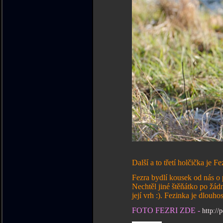
Další a to třetí holčička je Fe
Fezra bydlí kousek od nás o pár ves
Nechtěl jiné štěňátko po žádné jiné
její vrh :). Fezinka je dlouhosrs
FOTO FEZRI ZDE -
http://