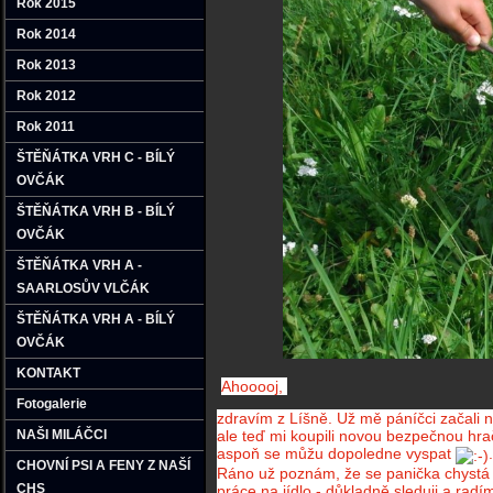
Rok 2015
Rok 2014
Rok 2013
Rok 2012
Rok 2011
ŠTĚŇÁTKA VRH C - BÍLÝ
OVČÁK
ŠTĚŇÁTKA VRH B - BÍLÝ
OVČÁK
ŠTĚŇÁTKA VRH A -
SAARLOSŮV VLČÁK
ŠTĚŇÁTKA VRH A - BÍLÝ
OVČÁK
KONTAKT
Ahooooj,
Fotogalerie
zdravím z Líšně. Už mě páníčci začali 
NAŠI MILÁČCI
ale teď mi koupili novou bezpečnou hra
aspoň se můžu dopoledne vyspat
.
CHOVNÍ PSI A FENY Z NAŠÍ
Ráno už poznám, že se panička chystá do
CHS
práce na jídlo - důkladně sleduji a radí