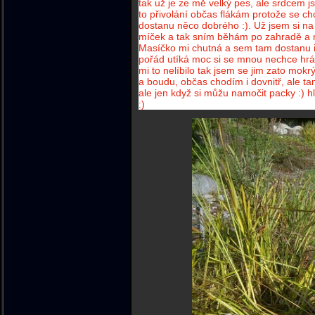
tak už je ze mě velký pes, ale srdcem j
to přivolání občas flákám protože se ch
dostanu něco dobrého :). Už jsem si na 
míček a tak sním běhám po zahradě a n
Masíčko mi chutná a sem tam dostanu 
pořád utíká moc si se mnou nechce hrá
mi to nelíbilo tak jsem se jim zato mokr
a boudu, občas chodím i dovnitř, ale t
ale jen když si můžu namočit packy :) hl
:)