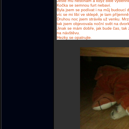
Ještě mu nestíhám a když blbě vyběhne
Kočka se semnou furt nebaví.
Byla jsem se podívat i na můj budoucí d
víc se mi líbí ve sklepě, je tam příjemn
Druhou noc jsem strávila už venku. Mrz
tak jsem objevovala noční svět na dvor
Jinak se mám dobře, jak bude čas, tak
na návštěvu.
Hezky se opatrujte.