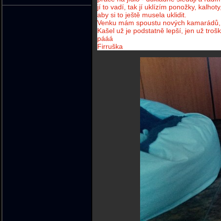
jí to vadí, tak jí uklízím ponožky, kalh
aby si to ještě musela uklidit.
Venku mám spoustu nových kamarádů, h
Kašel už je podstatně lepší, jen už troš
pááá
Firruška